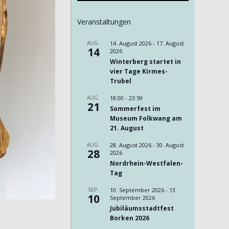
Veranstaltungen
AUG.
14. August 2026
-
17. August
14
2026
Winterberg startet in
vier Tage Kirmes-
Trubel
AUG.
18:00
-
23:59
21
Sommerfest im
Museum Folkwang am
21. August
AUG.
28. August 2026
-
30. August
28
2026
Nordrhein-Westfalen-
Tag
SEP.
10. September 2026
-
13.
10
September 2026
Jubiläumsstadtfest
Borken 2026