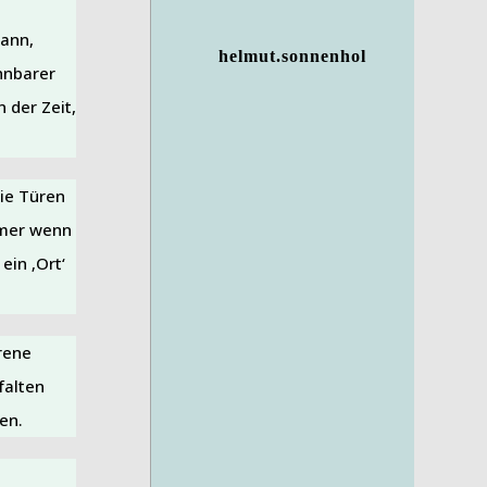
Mann,
helmut.sonnenhol
hnbarer
 der Zeit,
ie Türen
mmer wenn
ein ‚Ort‘
orene
tfalten
en.