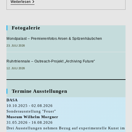
GERHARD
Weiterlesen
HOEHME
–
Enträtsel
Nicht
Die
Fotogalerie
Orte
Mondpalast – Premierenfotos Arsen & Spitzenhäubchen
23. JULI 2026
Ruhrtriennale – Outreach-Projekt „Archiving Future“
12. JULI 2026
Termine Ausstellungen
DASA
10.10.2025 - 02.08.2026
Sonderausstellung "Feuer"
Museum Wilhelm Morgner
31.05.2026 - 16.08.2026
Drei Ausstellungen nehmen Bezug auf experimentelle Kunst im