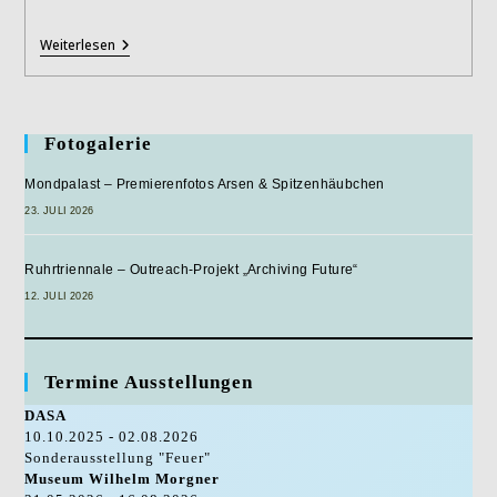
LWL-
Weiterlesen
Museumstour:
Entdeckungsreise
Durch
Die
18
Fotogalerie
LWL-
Museen
Mondpalast – Premierenfotos Arsen & Spitzenhäubchen
23. JULI 2026
Ruhrtriennale – Outreach-Projekt „Archiving Future“
12. JULI 2026
Termine Ausstellungen
DASA
10.10.2025 - 02.08.2026
Sonderausstellung "Feuer"
Museum Wilhelm Morgner