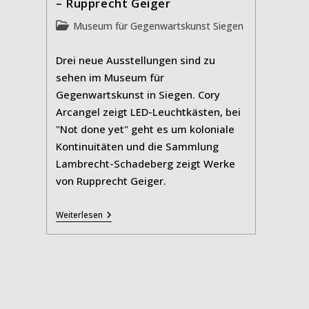
– Rupprecht Geiger
Beitrags-
Museum für Gegenwartskunst Siegen
Kategorie:
Drei neue Ausstellungen sind zu
sehen im Museum für
Gegenwartskunst in Siegen. Cory
Arcangel zeigt LED-Leuchtkästen, bei
"Not done yet" geht es um koloniale
Kontinuitäten und die Sammlung
Lambrecht-Schadeberg zeigt Werke
von Rupprecht Geiger.
Cory
Weiterlesen
Arcangel
–
„Not
Done
Yet“
–
Rupprecht
Geiger