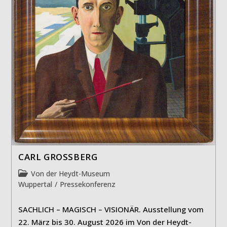
CARL GROSSBERG
Beitrags-
Von der Heydt-Museum
Kategorie:
Wuppertal
/
Pressekonferenz
SACHLICH – MAGISCH – VISIONÄR. Ausstellung vom
22. März bis 30. August 2026 im Von der Heydt-