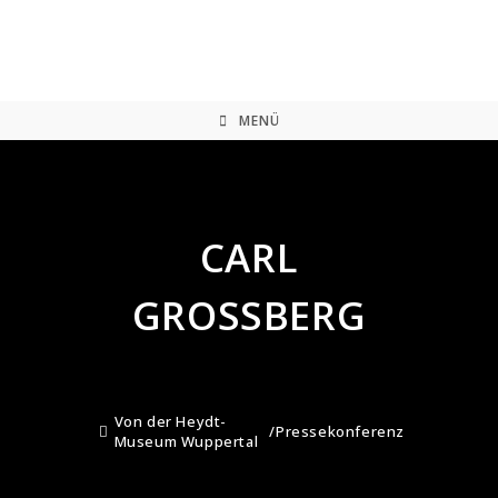
Zum
Inhalt
springen
MENÜ
CARL
GROSSBERG
Von der Heydt-
/
Pressekonferenz
Museum Wuppertal