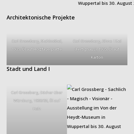
Architektonische Projekte
Carl Grossberg, Stahlmöbel,
Carl Grossberg, Ohne Titel
1935, Öl auf Holzfaserplatte
(Fertighaus), 1935, Öl auf
Karton
Stadt und Land I
Carl Grossberg, Dächer über
Würzburg, 1930/35, Öl auf
Holz