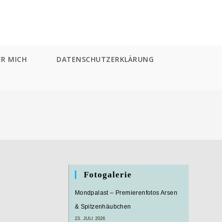
ER MICH
DATENSCHUTZERKLÄRUNG
Fotogalerie
Mondpalast – Premierenfotos Arsen
& Spitzenhäubchen
23. JULI 2026