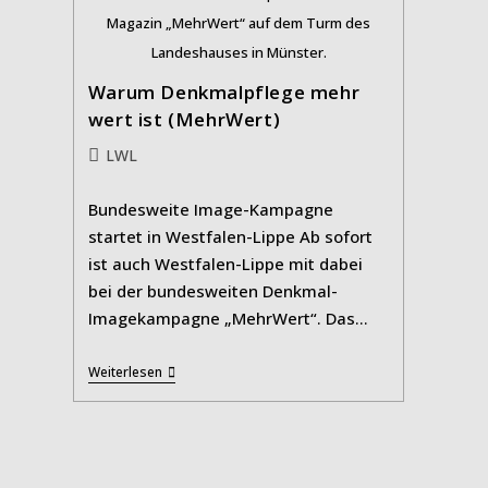
Magazin „MehrWert“ auf dem Turm des
Landeshauses in Münster.
Warum Denkmalpflege mehr
wert ist (MehrWert)
Beitrags-
LWL
Kategorie:
Bundesweite Image-Kampagne
startet in Westfalen-Lippe Ab sofort
ist auch Westfalen-Lippe mit dabei
bei der bundesweiten Denkmal-
Imagekampagne „MehrWert“. Das…
Warum
Weiterlesen
Denkmalpflege
Mehr
Wert
Ist
(MehrWert)