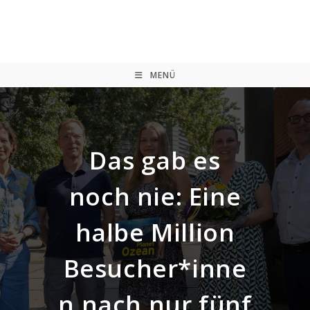
Zum
Inhalt
springen
MENÜ
Das gab es
noch nie: Eine
halbe Million
Besucher*inne
n nach nur fünf