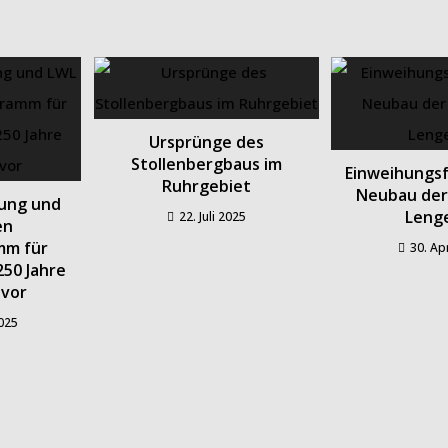
Ursprünge des
Stollenbergbaus im
Einweihungsf
Ruhrgebiet
Neubau der 
tung und
Lenge
22. Juli 2025
en
mm für
30. Ap
250 Jahre
 vor
2025