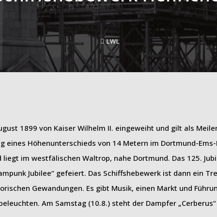
LWL
st 1899 von Kaiser Wilhelm II. eingeweiht und gilt als Meile
ung eines Höhenunterschieds von 14 Metern im Dortmund-Ems-
d liegt im westfälischen Waltrop, nahe Dortmund. Das 125. Ju
mpunk Jubilee“ gefeiert. Das Schiffshebewerk ist dann ein Tre
torischen Gewandungen. Es gibt Musik, einen Markt und Führun
leuchten. Am Samstag (10.8.) steht der Dampfer „Cerberus“ 