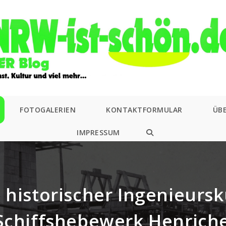
FOTOGALERIEN
KONTAKTFORMULAR
ÜB
IMPRESSUM
WEBSITE-
SUCHE
UMSCHALTEN
 historischer Ingenieursk
 Schiffshebewerk Henrich