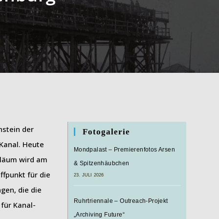
nstein der
Fotogalerie
Kanal. Heute
Mondpalast – Premierenfotos Arsen
biläum wird am
& Spitzenhäubchen
ffpunkt für die
23. JULI 2026
gen, die die
Ruhrtriennale – Outreach-Projekt
für Kanal-
„Archiving Future“