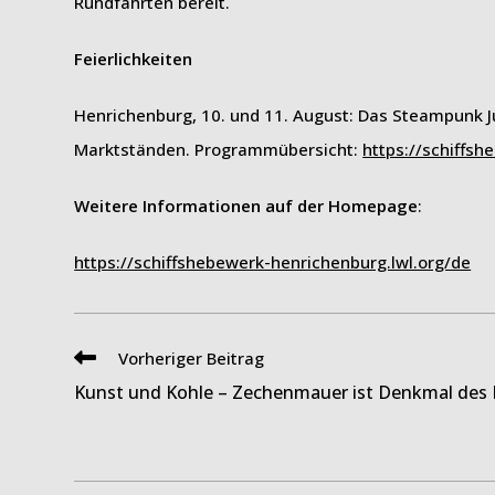
Rundfahrten bereit.
Feierlichkeiten
Henrichenburg, 10. und 11. August: Das Steampunk Ju
Marktständen. Programmübersicht:
https://schiffs
Weitere Informationen auf der Homepage
:
https://schiffshebewerk-henrichenburg.lwl.org/de
Weitere
Vorheriger Beitrag
Artikel
Kunst und Kohle – Zechenmauer ist Denkmal des
ansehen