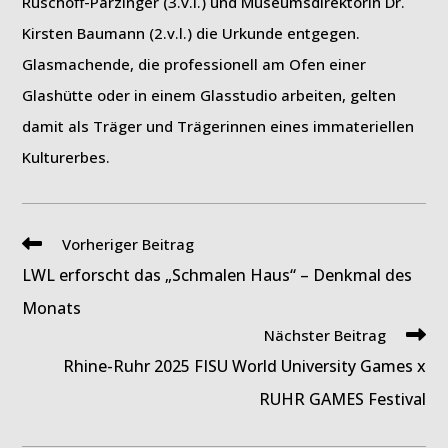
Rüschoff-Parzinger (3.v.l.) und Museumsdirektorin Dr.
Kirsten Baumann (2.v.l.) die Urkunde entgegen.
Glasmachende, die professionell am Ofen einer
Glashütte oder in einem Glasstudio arbeiten, gelten
damit als Träger und Trägerinnen eines immateriellen
Kulturerbes.
Weitere
Vorheriger Beitrag
Artikel
LWL erforscht das „Schmalen Haus“ – Denkmal des
ansehen
Monats
Nächster Beitrag
Rhine-Ruhr 2025 FISU World University Games x
RUHR GAMES Festival