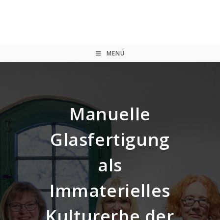
Zum
Inhalt
springen
MENÜ
Manuelle
Glasfertigung
als
Immaterielles
Kulturerbe der