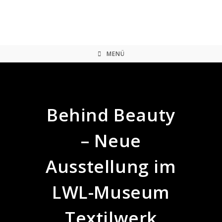
Zum
Inhalt
springen
MENÜ
Behind Beauty
– Neue
Ausstellung im
LWL-Museum
Textilwerk