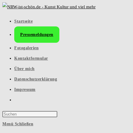
Zum
Inhalt
Startseite
springen
Pressemeldungen
Fotogalerien
Kontaktformular
Über mich
Datenschutzerklärung
Impressum
Website-
Suche
Press
umschalten
Escape
Menü
Schließen
to