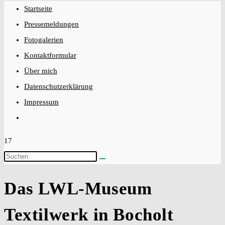
Startseite
close
Pressemeldungen
the
Fotogalerien
search
Kontaktformular
panel.
Über mich
Datenschutzerklärung
Impressum
Website-
Suche
17
umschalten
Diese
Website
Das LWL-Museum
durchsuchen
Textilwerk in Bocholt