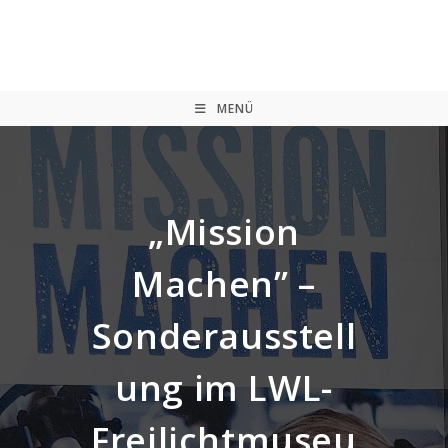
Zum
Inhalt
springen
MENÜ
„Mission
Machen” –
Sonderausstell
ung im LWL-
Freilichtmuseu