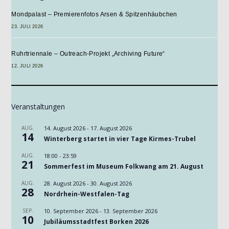
Mondpalast – Premierenfotos Arsen & Spitzenhäubchen
23. JULI 2026
Ruhrtriennale – Outreach-Projekt „Archiving Future“
12. JULI 2026
Veranstaltungen
AUG.
14. August 2026
-
17. August 2026
14
Winterberg startet in vier Tage Kirmes-Trubel
AUG.
18:00
-
23:59
21
Sommerfest im Museum Folkwang am 21. August
AUG.
28. August 2026
-
30. August 2026
28
Nordrhein-Westfalen-Tag
SEP.
10. September 2026
-
13. September 2026
10
Jubiläumsstadtfest Borken 2026