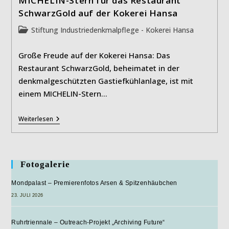
MICHELIN-Stern für das Restaurant
SchwarzGold auf der Kokerei Hansa
Beitrags-
Stiftung Industriedenkmalpflege - Kokerei Hansa
Kategorie:
Große Freude auf der Kokerei Hansa: Das
Restaurant SchwarzGold, beheimatet in der
denkmalgeschützten Gastiefkühlanlage, ist mit
einem MICHELIN-Stern…
MICHELIN-
Weiterlesen
Stern
Für
Das
Restaurant
SchwarzGold
Fotogalerie
Auf
Der
Mondpalast – Premierenfotos Arsen & Spitzenhäubchen
Kokerei
Hansa
23. JULI 2026
Ruhrtriennale – Outreach-Projekt „Archiving Future“