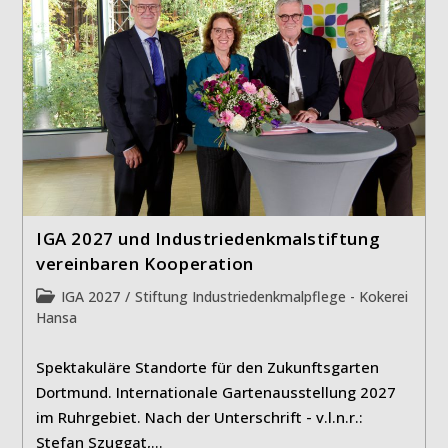
IGA 2027 und Industriedenkmalstiftung
vereinbaren Kooperation
Beitrags-
IGA 2027
/
Stiftung Industriedenkmalpflege - Kokerei
Kategorie:
Hansa
Spektakuläre Standorte für den Zukunftsgarten
Dortmund. Internationale Gartenausstellung 2027
im Ruhrgebiet. Nach der Unterschrift - v.l.n.r.:
Stefan Szuggat,…