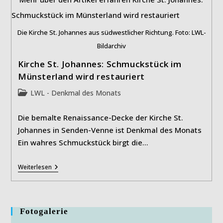
Umnutzung:
Die
Brunsteinkapelle
In
Die Kirche St. Johannes aus südwestlicher Richtung. Foto: LWL-
Soest
Bildarchiv
Kirche St. Johannes: Schmuckstück im
Münsterland wird restauriert
Beitrags-
LWL - Denkmal des Monats
Kategorie:
Die bemalte Renaissance-Decke der Kirche St.
Johannes in Senden-Venne ist Denkmal des Monats
Ein wahres Schmuckstück birgt die…
Kirche
Weiterlesen
St.
Johannes:
Schmuckstück
Im
Münsterland
Fotogalerie
Wird
Restauriert