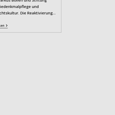
riedenkmalpflege und
chtskultur. Die Reaktivierung…
Licht
sen
Für
Das
Koepchenwerk