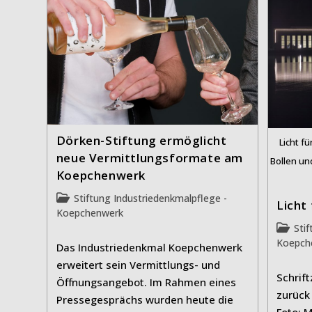
Dörken-Stiftung ermöglicht
Licht f
neue Vermittlungsformate am
Bollen un
Koepchenwerk
Beitrags-
Stiftung Industriedenkmalpflege -
Licht
Kategorie:
Koepchenwerk
Beitrag
Sti
Kategor
Koepch
Das Industriedenkmal Koepchenwerk
erweitert sein Vermittlungs- und
Schrif
Öffnungsangebot. Im Rahmen eines
zurück
Pressegesprächs wurden heute die
Foto: 