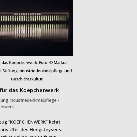
ür das Koepchenwerk. Foto: © Markus
d Stiftung Industriedenkmalpflege und
Geschichtskultur
 für das Koepchenwerk
s-
ftung Industriedenkmalpflege -
ie:
enwerk
tzug "KOEPCHENWERK" kehrt
 ans Ufer des Hengsteysees.
Markus Bollen und Stiftung