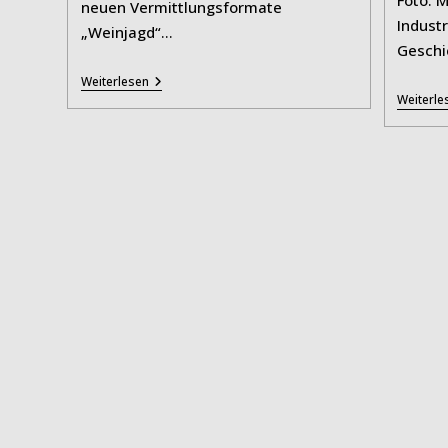
neuen Vermittlungsformate
Indust
„Weinjagd“…
Geschi
Dörken-
Weiterlesen
Stiftung
Weiterle
Ermöglicht
Neue
Vermittlungsformate
Am
Koepchenwerk