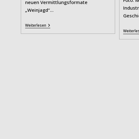
neuen Vermittlungsformate
Indust
„Weinjagd“…
Geschi
Dörken-
Weiterlesen
Stiftung
Weiterle
Ermöglicht
Neue
Vermittlungsformate
Am
Koepchenwerk