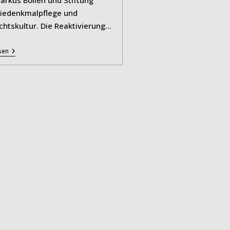
riedenkmalpflege und
chtskultur. Die Reaktivierung…
Licht
sen
Für
Das
Koepchenwerk