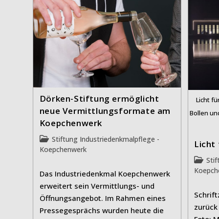
Dörken-Stiftung ermöglicht
Licht f
neue Vermittlungsformate am
Bollen un
Koepchenwerk
Beitrags-
Stiftung Industriedenkmalpflege -
Licht
Kategorie:
Koepchenwerk
Beitrag
Sti
Kategor
Koepch
Das Industriedenkmal Koepchenwerk
erweitert sein Vermittlungs- und
Schrif
Öffnungsangebot. Im Rahmen eines
zurück
Pressegesprächs wurden heute die
Foto: 