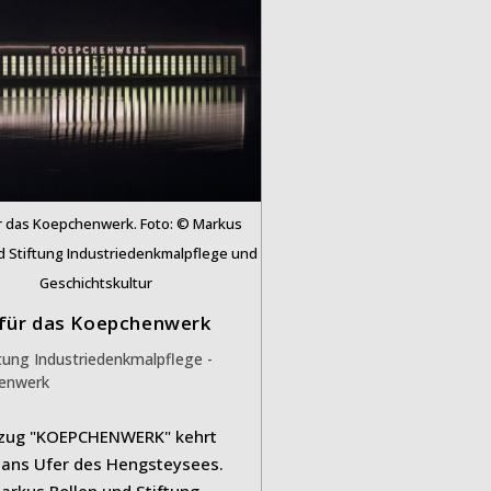
ür das Koepchenwerk. Foto: © Markus
d Stiftung Industriedenkmalpflege und
Geschichtskultur
 für das Koepchenwerk
s-
ftung Industriedenkmalpflege -
ie:
enwerk
tzug "KOEPCHENWERK" kehrt
 ans Ufer des Hengsteysees.
Markus Bollen und Stiftung